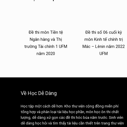
Đề thi môn Tiền tệ
Đề thi số 06 cuối kỳ
Ngân hàng và Thị
môn Kinh tế chính trị
trường Tài chính 1 UFM
Mác – Lênin năm 2022
năm 2020
UFM
Về Học Dễ Dàng
Học tập một cách dễ hơn. Kho thư viện cộng đồng miễn phí
tổng hợp và phân loại tài liệu học phần, môn học ôn thi chất
lượng, dễ dàng xử gọn các đề thi hóc búa năm trước. Sinh viên
dễ dàng học hỏi và tìm thấy tài liệu cần thiết trên trang thư viện