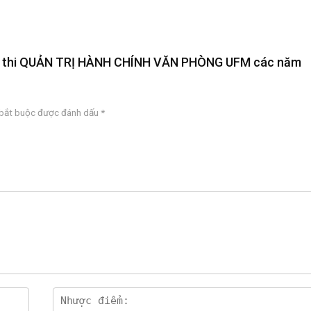
 Đề thi QUẢN TRỊ HÀNH CHÍNH VĂN PHÒNG UFM các năm
 bắt buộc được đánh dấu
*