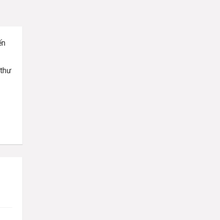
ến
 thư