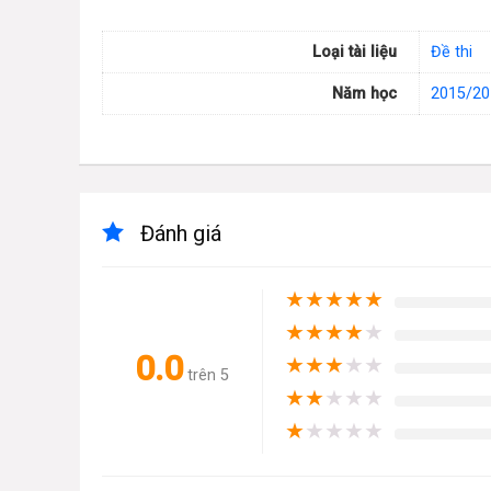
Loại tài liệu
Đề thi
Năm học
2015/20
Đánh giá
★
★
★
★
★
★
★
★
★
★
0.0
★
★
★
★
★
trên 5
★
★
★
★
★
★
★
★
★
★