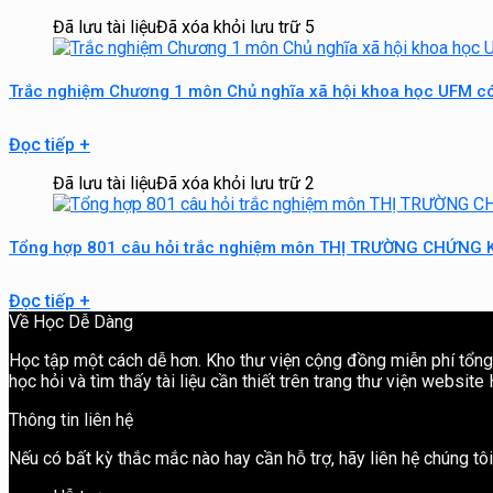
Đã lưu tài liệu
Đã xóa khỏi lưu trữ
5
Trắc nghiệm Chương 1 môn Chủ nghĩa xã hội khoa học UFM c
Đọc tiếp
+
Đã lưu tài liệu
Đã xóa khỏi lưu trữ
2
Tổng hợp 801 câu hỏi trắc nghiệm môn THỊ TRƯỜNG CHỨNG 
Đọc tiếp
+
Về Học Dễ Dàng
Học tập một cách dễ hơn. Kho thư viện cộng đồng miễn phí tổng h
học hỏi và tìm thấy tài liệu cần thiết trên trang thư viện websit
Thông tin liên hệ
Nếu có bất kỳ thắc mắc nào hay cần hỗ trợ, hãy liên hệ chúng t