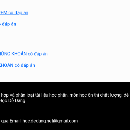
ó đáp án
KHOÁN có đáp án
ợp và phân loại tài liệu học phần, môn học ôn thi chất lượng, dễ
e Học Dễ Dàng.
ôi qua Email: hoc.dedang.net@gmail.com