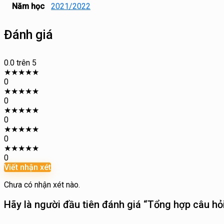
Năm học
2021/2022
Đánh giá
0.0
trên 5
★
★
★
★
★
0
★
★
★
★
★
0
★
★
★
★
★
0
★
★
★
★
★
0
★
★
★
★
★
0
Viết nhận xét
Chưa có nhận xét nào.
Hãy là người đầu tiên đánh giá “Tổng hợp câu h