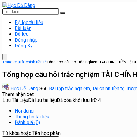
Bộ lọc tài liệu
Bài luận
Đã lưu
Đăng nhập
Đăng Ký
Trang chủ
Tài chính tiền tệ
Tổng hợp câu hỏi trắc nghiệm TÀI CHÍNH TIỀN TỆ U
Tổng hợp câu hỏi trắc nghiệm TÀI CHÍN
Học Dễ Dàng
866
Bài tập trắc nghiệm
,
Tài chính tiền tệ
Trườn
Thêm nhận xét
Lưu Tài Liệu
Đã lưu tài liệu
Đã xóa khỏi lưu trữ
4
Nội dung
Thông tin tài liệu
Đánh giá (0)
Từ khóa hoặc Tên học phần