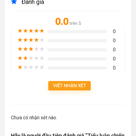
Đánh giá
0.0
trên 5
★
★
★
★
★
0
★
★
★
★
★
0
★
★
★
★
★
0
★
★
★
★
★
0
★
★
★
★
★
0
VIẾT NHẬN XÉT
Chưa có nhận xét nào.
Hãy là người đầu tiên đánh giá “Tiểu luận chiến