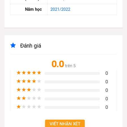
Năm học
2021/2022
Đánh giá
0.0
trên 5
★
★
★
★
★
0
★
★
★
★
★
0
★
★
★
★
★
0
★
★
★
★
★
0
★
★
★
★
★
0
VIẾT NHẬN XÉT