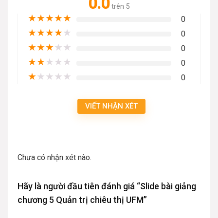
0.0
trên 5
★
★
★
★
★
0
★
★
★
★
★
0
★
★
★
★
★
0
★
★
★
★
★
0
★
★
★
★
★
0
VIẾT NHẬN XÉT
Chưa có nhận xét nào.
Hãy là người đầu tiên đánh giá “Slide bài giảng
chương 5 Quản trị chiêu thị UFM”