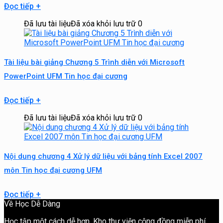
Đọc tiếp
+
Đã lưu tài liệu
Đã xóa khỏi lưu trữ
0
Tài liệu bài giảng Chương 5 Trình diễn với Microsoft
PowerPoint UFM Tin học đại cương
Đọc tiếp
+
Đã lưu tài liệu
Đã xóa khỏi lưu trữ
0
Nội dung chương 4 Xử lý dữ liệu với bảng tính Excel 2007
môn Tin học đại cương UFM
Đọc tiếp
+
Về Học Dễ Dàng
Học tập một cách dễ hơn. Kho thư viện cộng đồng miễn phí