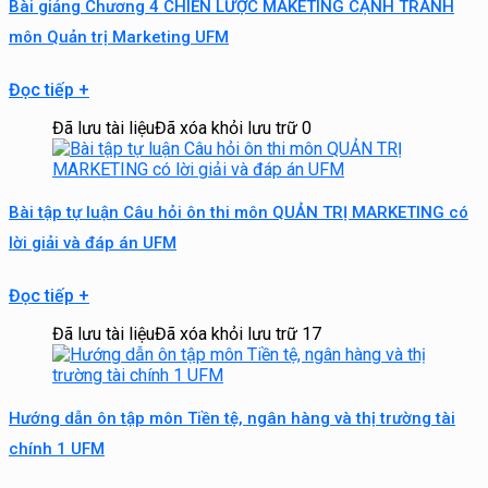
Bài giảng Chương 4 CHIẾN LƯỢC MAKETING CẠNH TRANH
môn Quản trị Marketing UFM
Đọc tiếp
+
Đã lưu tài liệu
Đã xóa khỏi lưu trữ
0
Bài tập tự luận Câu hỏi ôn thi môn QUẢN TRỊ MARKETING có
lời giải và đáp án UFM
Đọc tiếp
+
Đã lưu tài liệu
Đã xóa khỏi lưu trữ
17
Hướng dẫn ôn tập môn Tiền tệ, ngân hàng và thị trường tài
chính 1 UFM