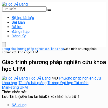
Bộ lọc tài liệu
Bài luận
Đã lưu
Đăng nhập
Đăng Ký
Trang chủ
Phương pháp nghiên cứu khoa học
Giáo trình phương pháp
nghiên cứu khoa học UFM
Giáo trình phương pháp nghiên cứu khoa
học UFM
Học Dễ Dàng
443
Phương pháp nghiên cứu
khoa học
,
Tài liệu bài giảng
Trường Đại học Tài chính
Marketing UFM
Thêm nhận xét
Lưu Tài Liệu
Đã lưu tài liệu
Đã xóa khỏi lưu trữ
1
Nội dung