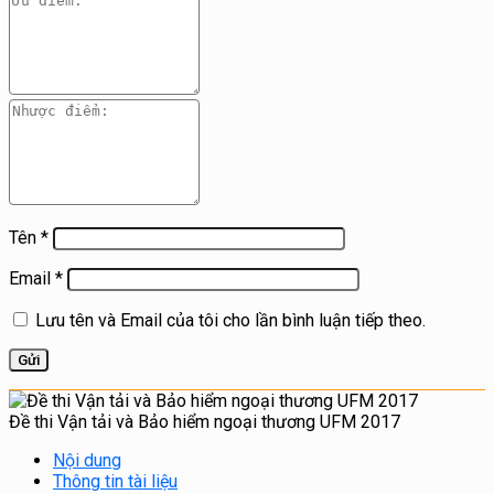
Tên
*
Email
*
Lưu tên và Email của tôi cho lần bình luận tiếp theo.
Đề thi Vận tải và Bảo hiểm ngoại thương UFM 2017
Nội dung
Thông tin tài liệu