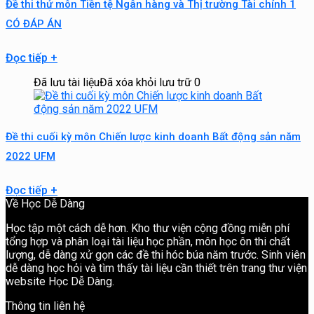
Đề thi thử môn Tiền tệ Ngân hàng và Thị trường Tài chính 1
CÓ ĐÁP ÁN
Đọc tiếp
+
Đã lưu tài liệu
Đã xóa khỏi lưu trữ
0
Đề thi cuối kỳ môn Chiến lược kinh doanh Bất động sản năm
2022 UFM
Đọc tiếp
+
Về Học Dễ Dàng
Học tập một cách dễ hơn. Kho thư viện cộng đồng miễn phí
tổng hợp và phân loại tài liệu học phần, môn học ôn thi chất
lượng, dễ dàng xử gọn các đề thi hóc búa năm trước. Sinh viên
dễ dàng học hỏi và tìm thấy tài liệu cần thiết trên trang thư viện
website Học Dễ Dàng.
Thông tin liên hệ