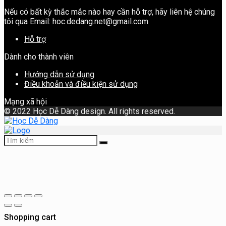
Nếu có bất kỳ thắc mắc nào hay cần hỗ trợ, hãy liên hệ chúng
tôi qua Email: hoc.dedang.net@gmail.com
Hỗ trợ
Dành cho thành viên
Hướng dẫn sử dụng
Điều khoản và điều kiện sử dụng
Mạng xã hội
©
2022 Học Dễ Dàng design. All rights reserved.
Shopping cart