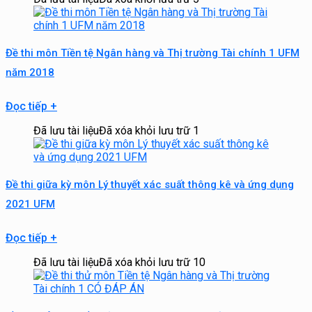
Đề thi môn Tiền tệ Ngân hàng và Thị trường Tài chính 1 UFM
năm 2018
Đọc tiếp
+
Đã lưu tài liệu
Đã xóa khỏi lưu trữ
1
Đề thi giữa kỳ môn Lý thuyết xác suất thông kê và ứng dụng
2021 UFM
Đọc tiếp
+
Đã lưu tài liệu
Đã xóa khỏi lưu trữ
10