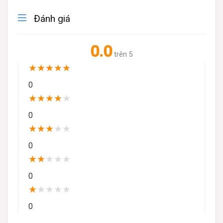
Đánh giá
0.0
trên 5
★
★
★
★
★
0
★
★
★
★
★
0
★
★
★
★
★
0
★
★
★
★
★
0
★
★
★
★
★
0