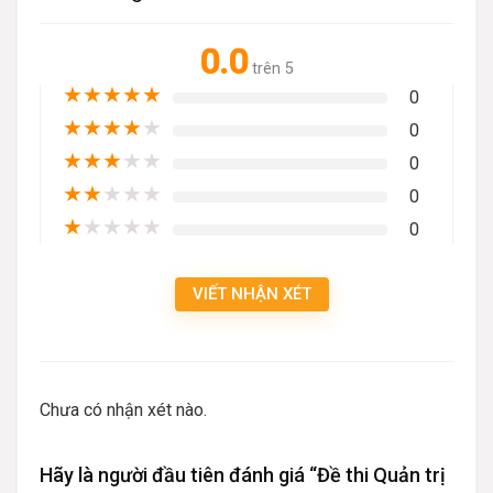
0.0
trên 5
★
★
★
★
★
0
★
★
★
★
★
0
★
★
★
★
★
0
★
★
★
★
★
0
★
★
★
★
★
0
VIẾT NHẬN XÉT
Chưa có nhận xét nào.
Hãy là người đầu tiên đánh giá “Đề thi Quản trị