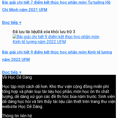
Bài giải chi tiết 7 điểm kết thúc học phần môn Tư tưởng Hồ
Chí Minh năm 2021 UFM
Đọc tiếp
+
Đã lưu tài liệu
Đã xóa khỏi lưu trữ
3
Bài giải chi tiết 9 điểm kết thúc học phần môn Kinh tế lượng
năm 2022 UFM
Đọc tiếp
+
Về Học Dễ Dàng
Học tập một cách dễ hơn. Kho thư viện cộng đồng miễn phí
tổng hợp và phân loại tài liệu học phần, môn học ôn thi chất
lượng, dễ dàng xử gọn các đề thi hóc búa năm trước. Sinh viên
dễ dàng học hỏi và tìm thấy tài liệu cần thiết trên trang thư viện
website Học Dễ Dàng.
Thông tin liên hệ