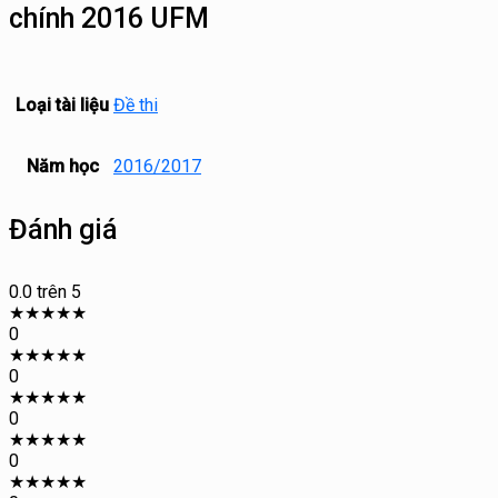
chính 2016 UFM
Loại tài liệu
Đề thi
Năm học
2016/2017
Đánh giá
0.0
trên 5
★
★
★
★
★
0
★
★
★
★
★
0
★
★
★
★
★
0
★
★
★
★
★
0
★
★
★
★
★