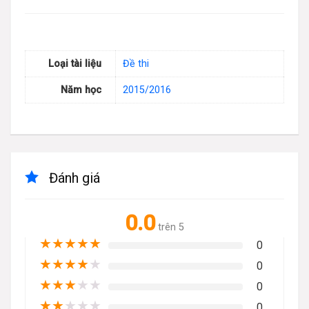
Loại tài liệu
Đề thi
Năm học
2015/2016
Đánh giá
0.0
trên 5
★
★
★
★
★
0
★
★
★
★
★
0
★
★
★
★
★
0
★
★
★
★
★
0