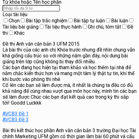
Từ khóa hoặc Tên học phần
Loại tài liệu
Chọn
Bài tập trắc nghiệm
Bài tập tự luận
Bài luận
Tài liệu bài giảng
Tài liệu thực hành
Ghi chú, tóm tắt
Đề
thi
Khác
Đề thi Anh văn căn bản 3 UFM 2015
Là bài thi của các anh chị Khóa trước nhưng đề nhìn chung vẫn
khá giống cấu trúc so với những năm gần đây, nội dung bài
giảng trên lớp cũng không bị thay đổi nhiều.
Các bạn đang học hiện tại tham khảo và học thêm tại nhà để
nắm chắc kiến thức hơn và mang một tâm lý thật tự tin, khí thế
khi bước vào phòng thi nhé.
Cố lên các bạn sẽ làm được mà, ít nhất là chúng ta đều có đủ
khả năng để cùng nhau vượt qua môn học này, mình tin các bạn
sẽ làm được Chúc các bạn đạt kết quả cao trong kỳ thi sắp
tới! Goodd Luckkk
AVCB3 Đề 1
AVCB3 Đề 3
Bài thi kết thúc học phần Anh văn căn bản 3 trường Đại học Tài
chính Marketing UFM gồm có thời gian làm bài 60 phút và cấu