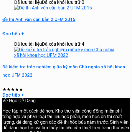
Đã lưu tài liệu
Đã xóa khỏi lưu trữ
0
Đề thi Anh văn căn bản 2 UFM 2015
Đọc tiếp
+
Đã lưu tài liệu
Đã xóa khỏi lưu trữ
4
Đề kiểm tra trắc nghiệm giữa kỳ môn Chủ nghĩa xã hội khoa
học UFM 2022
★
★
★
★
★
Đọc tiếp
+
Về Học Dễ Dàng
Học tập một cách dễ hơn. Kho thư viện cộng đồng miễn phí
tổng hợp và phân loại tài liệu học phần, môn học ôn thi chất
lượng, dễ dàng xử gọn các đề thi hóc búa năm trước. Sinh viên
dễ dàng học hỏi và tìm thấy tài liệu cần thiết trên trang thư viện