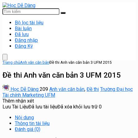
Bộ lọc tài liệu
Bài luận
Đã lưu
Đăng nhập
Đăng Ký
Trang chủ
Anh văn căn bản
Đề thi Anh văn căn bản 3 UFM 2015
Đề thi Anh văn căn bản 3 UFM 2015
Học Dễ Dàng
209
Anh văn căn bản
,
Đề thi
Trường Đại học
Tài chính Marketing UFM
Thêm nhận xét
Lưu Tài Liệu
Đã lưu tài liệu
Đã xóa khỏi lưu trữ
0
Nội dung
Thông tin tài liệu
Đánh giá (0)