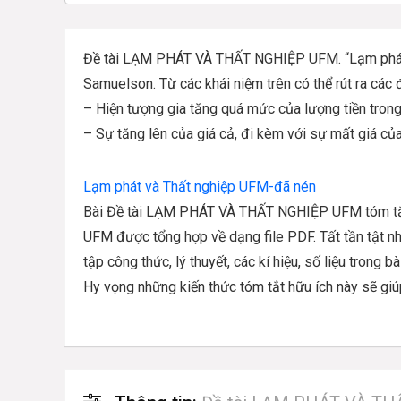
Đề tài LẠM PHÁT VÀ THẤT NGHIỆP UFM. “Lạm phát là
Samuelson. Từ các khái niệm trên có thể rút ra các
– Hiện tượng gia tăng quá mức của lượng tiền trong
– Sự tăng lên của giá cả, đi kèm với sự mất giá của
Lạm phát và Thất nghiệp UFM-đã nén
Bài Đề tài LẠM PHÁT VÀ THẤT NGHIỆP UFM tóm tắt, 
UFM được tổng hợp về dạng file PDF. Tất tần tật nhữ
tập công thức, lý thuyết, các kí hiệu, số liệu trong bà
Hy vọng những kiến thức tóm tắt hữu ích này sẽ giú