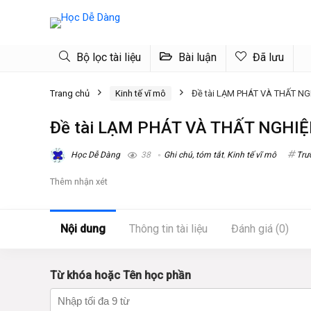
Bộ lọc tài liệu
Bài luận
Đã lưu
Trang chủ
Kinh tế vĩ mô
Đề tài LẠM PHÁT VÀ THẤT N
Đề tài LẠM PHÁT VÀ THẤT NGHI
Học Dễ Dàng
38
Ghi chú, tóm tắt
,
Kinh tế vĩ mô
Trư
Thêm nhận xét
Nội dung
Thông tin tài liệu
Đánh giá (0)
Từ khóa hoặc Tên học phần