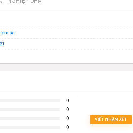
HẤT NGHIỆP UFM
 tóm tắt
21
0
0
0
VIẾT NHẬN XÉT
0