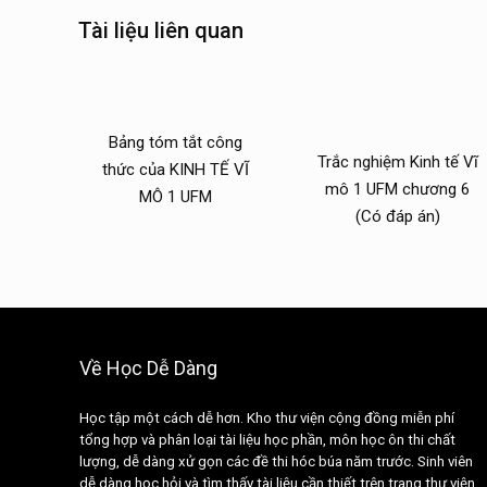
Tài liệu liên quan
Bảng tóm tắt công
Trắc nghiệm Kinh tế Vĩ
thức của KINH TẾ VĨ
mô 1 UFM chương 6
MÔ 1 UFM
(Có đáp án)
Về Học Dễ Dàng
Học tập một cách dễ hơn. Kho thư viện cộng đồng miễn phí
tổng hợp và phân loại tài liệu học phần, môn học ôn thi chất
lượng, dễ dàng xử gọn các đề thi hóc búa năm trước. Sinh viên
dễ dàng học hỏi và tìm thấy tài liệu cần thiết trên trang thư viện