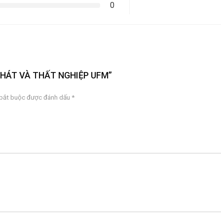
0
ẠM PHÁT VÀ THẤT NGHIỆP UFM”
 bắt buộc được đánh dấu
*