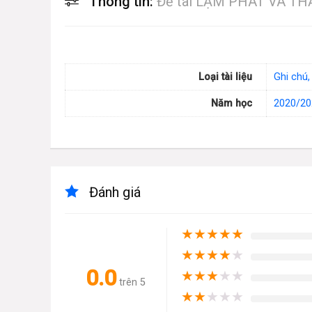
Thông tin:
Đề tài LẠM PHÁT VÀ T
Loại tài liệu
Ghi chú,
Năm học
2020/20
Đánh giá
★
★
★
★
★
★
★
★
★
★
0.0
★
★
★
★
★
trên 5
★
★
★
★
★