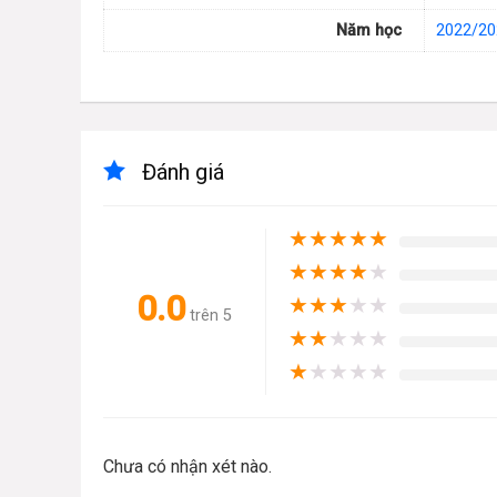
Năm học
2022/20
Đánh giá
★
★
★
★
★
★
★
★
★
★
0.0
★
★
★
★
★
trên 5
★
★
★
★
★
★
★
★
★
★
Chưa có nhận xét nào.