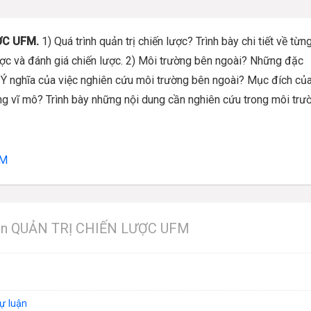
ƯỢC UFM.
1) Quá trình quản trị chiến lược? Trình bày chi tiết về từn
lược và đánh giá chiến lược. 2) Môi trường bên ngoài? Những đặc
? Ý nghĩa của việc nghiên cứu môi trường bên ngoài? Mục đích củ
ng vĩ mô? Trình bày những nội dung cần nghiên cứu trong môi trư
FM
 môn QUẢN TRỊ CHIẾN LƯỢC UFM
tự luận