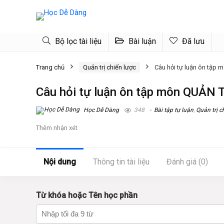
Bộ lọc tài liệu
Bài luận
Đã lưu
Trang chủ
Quản trị chiến lược
Câu hỏi tự luận ôn tậ
Câu hỏi tự luận ôn tập môn QUẢN
Học Dễ Dàng
348
Bài tập tự luận
,
Quản trị c
Thêm nhận xét
Nội dung
Thông tin tài liệu
Đánh giá (0)
Từ khóa hoặc Tên học phần