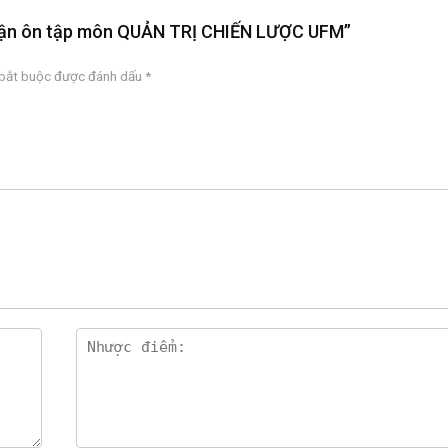
ự luận ôn tập môn QUẢN TRỊ CHIẾN LƯỢC UFM”
 bắt buộc được đánh dấu
*