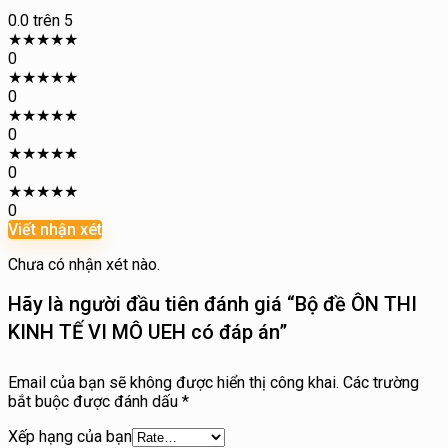
0.0
trên 5
★
★
★
★
★
0
★
★
★
★
★
0
★
★
★
★
★
0
★
★
★
★
★
0
★
★
★
★
★
0
Viết nhận xét
Chưa có nhận xét nào.
Hãy là người đầu tiên đánh giá “Bộ đề ÔN THI
KINH TẾ VI MÔ UEH có đáp án”
Email của bạn sẽ không được hiển thị công khai.
Các trường
bắt buộc được đánh dấu
*
Xếp hạng của bạn