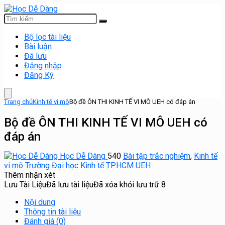
Bộ lọc tài liệu
Bài luận
Đã lưu
Đăng nhập
Đăng Ký
Trang chủ
Kinh tế vi mô
Bộ đề ÔN THI KINH TẾ VI MÔ UEH có đáp án
Bộ đề ÔN THI KINH TẾ VI MÔ UEH có
đáp án
Học Dễ Dàng
540
Bài tập trắc nghiệm
,
Kinh tế
vi mô
Trường Đại học Kinh tế TP.HCM UEH
Thêm nhận xét
Lưu Tài Liệu
Đã lưu tài liệu
Đã xóa khỏi lưu trữ
8
Nội dung
Thông tin tài liệu
Đánh giá (0)