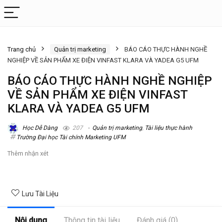
Trang chủ
Quản trị marketing
BÁO CÁO THỰC HÀNH NGHỀ
NGHIỆP VỀ SẢN PHẨM XE ĐIỆN VINFAST KLARA VÀ YADEA G5 UFM
BÁO CÁO THỰC HÀNH NGHỀ NGHIỆP
VỀ SẢN PHẨM XE ĐIỆN VINFAST
KLARA VÀ YADEA G5 UFM
Học Dễ Dàng
207
Quản trị marketing
,
Tài liệu thực hành
Trường Đại học Tài chính Marketing UFM
Thêm nhận xét
Lưu Tài Liệu
Nội dung
Thông tin tài liệu
Đánh giá (0)