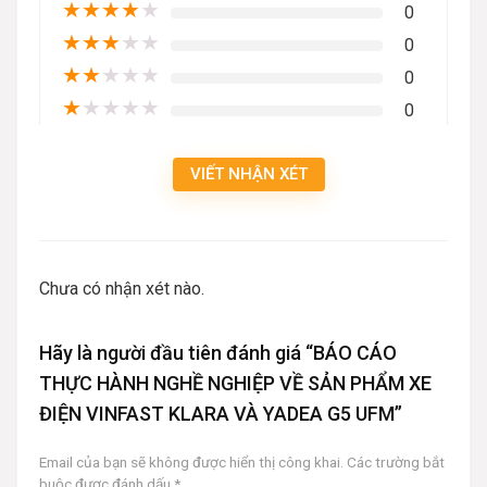
★
★
★
★
★
0
★
★
★
★
★
0
★
★
★
★
★
0
★
★
★
★
★
0
VIẾT NHẬN XÉT
Chưa có nhận xét nào.
Hãy là người đầu tiên đánh giá “BÁO CÁO
THỰC HÀNH NGHỀ NGHIỆP VỀ SẢN PHẨM XE
ĐIỆN VINFAST KLARA VÀ YADEA G5 UFM”
Email của bạn sẽ không được hiển thị công khai.
Các trường bắt
buộc được đánh dấu
*