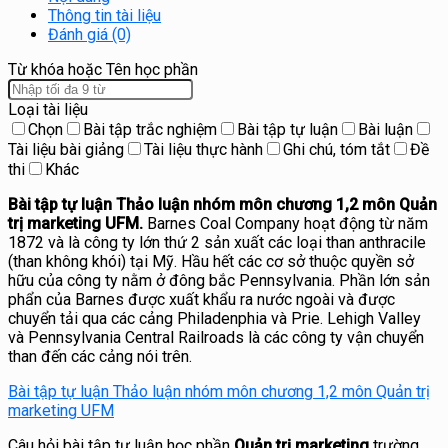
Thông tin tài liệu
Đánh giá (0)
Từ khóa hoặc Tên học phần
Loại tài liệu
Chọn
Bài tập trắc nghiệm
Bài tập tự luận
Bài luận
Tài liệu bài giảng
Tài liệu thực hành
Ghi chú, tóm tắt
Đề
thi
Khác
Bài tập tự luận Thảo luận nhóm môn chương 1,2 môn Quản
trị marketing UFM.
Barnes Coal Company hoạt động từ năm
1872 và là công ty lớn thứ 2 sản xuất các loại than anthracile
(than không khói) tại Mỹ. Hầu hết các cơ sở thuộc quyền sở
hữu của công ty nằm ở đông bắc Pennsylvania. Phần lớn sản
phẩn của Barnes được xuất khẩu ra nước ngoài và được
chuyển tải qua các cảng Philadenphia và Prie. Lehigh Valley
và Pennsylvania Central Railroads là các công ty vận chuyển
than đến các cảng nói trên.
Bài tập tự luận Thảo luận nhóm môn chương 1,2 môn Quản trị
marketing UFM
Câu hỏi bài tập tự luận học phần
Quản trị marketing
trường