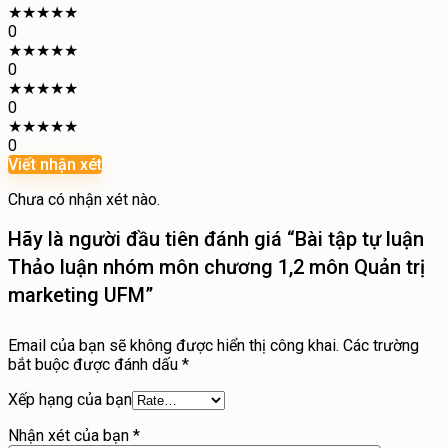
★
★
★
★
★
0
★
★
★
★
★
0
★
★
★
★
★
0
★
★
★
★
★
0
Viết nhận xét
Chưa có nhận xét nào.
Hãy là người đầu tiên đánh giá “Bài tập tự luận
Thảo luận nhóm môn chương 1,2 môn Quản trị
marketing UFM”
Email của bạn sẽ không được hiển thị công khai.
Các trường
bắt buộc được đánh dấu
*
Xếp hạng của bạn
Nhận xét của bạn
*