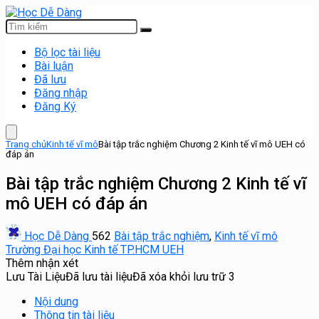
Bộ lọc tài liệu
Bài luận
Đã lưu
Đăng nhập
Đăng Ký
Trang chủ
Kinh tế vĩ mô
Bài tập trắc nghiệm Chương 2 Kinh tế vĩ mô UEH có
đáp án
Bài tập trắc nghiệm Chương 2 Kinh tế vĩ
mô UEH có đáp án
Học Dễ Dàng
562
Bài tập trắc nghiệm
,
Kinh tế vĩ mô
Trường Đại học Kinh tế TP.HCM UEH
Thêm nhận xét
Lưu Tài Liệu
Đã lưu tài liệu
Đã xóa khỏi lưu trữ
3
Nội dung
Thông tin tài liệu