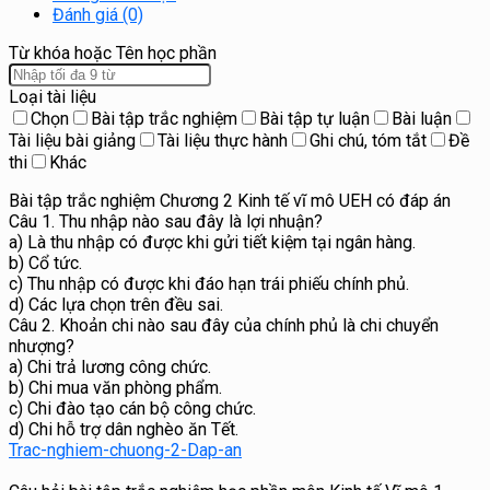
Đánh giá (0)
Từ khóa hoặc Tên học phần
Loại tài liệu
Chọn
Bài tập trắc nghiệm
Bài tập tự luận
Bài luận
Tài liệu bài giảng
Tài liệu thực hành
Ghi chú, tóm tắt
Đề
thi
Khác
Bài tập trắc nghiệm Chương 2 Kinh tế vĩ mô UEH có đáp án
Câu 1. Thu nhập nào sau đây là lợi nhuận?
a) Là thu nhập có được khi gửi tiết kiệm tại ngân hàng.
b) Cổ tức.
c) Thu nhập có được khi đáo hạn trái phiếu chính phủ.
d) Các lựa chọn trên đều sai.
Câu 2. Khoản chi nào sau đây của chính phủ là chi chuyển
nhượng?
a) Chi trả lương công chức.
b) Chi mua văn phòng phẩm.
c) Chi đào tạo cán bộ công chức.
d) Chi hỗ trợ dân nghèo ăn Tết.
Trac-nghiem-chuong-2-Dap-an