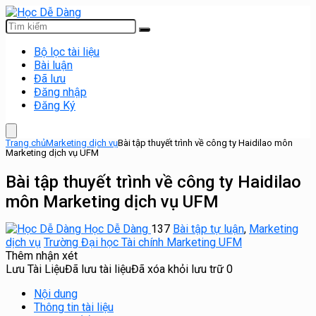
Bộ lọc tài liệu
Bài luận
Đã lưu
Đăng nhập
Đăng Ký
Trang chủ
Marketing dịch vụ
Bài tập thuyết trình về công ty Haidilao môn
Marketing dịch vụ UFM
Bài tập thuyết trình về công ty Haidilao
môn Marketing dịch vụ UFM
Học Dễ Dàng
137
Bài tập tự luận
,
Marketing
dịch vụ
Trường Đại học Tài chính Marketing UFM
Thêm nhận xét
Lưu Tài Liệu
Đã lưu tài liệu
Đã xóa khỏi lưu trữ
0
Nội dung
Thông tin tài liệu