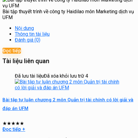
Bài tập thuyết trình về công ty Haidilao môn Marketing dịch vụ
UFM
Nội dung
Thông tin tài liệu
Đánh giá (0)
Đọc tiếp
Tài liệu liên quan
Đã lưu tài liệu
Đã xóa khỏi lưu trữ
4
Bài tập tự luận chương 2 môn Quản trị tài chính có lời giải và
đáp án UFM
★
★
★
★
★
Đọc tiếp
+