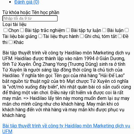
Đánh giá (0)
Từ khóa hoặc Tên học phần
Loại tài liệu
Chọn
Bài tập trắc nghiệm
Bài tập tự luận
Bài luận
Tài liệu bài giảng
Tài liệu thực hành
Ghi chú, tóm tắt
Đề
thi
Khác
Bài tập thuyết trình về công ty Haidilao môn Marketing dịch vụ
UFM. Haidilao được thành lập vào năm 1994 ở Giản Dương,
tỉnh Tứ Xuyên. Ông Zhang Yong (Trương Dũng) sinh ra ở tỉnh
Tứ Xuyên là người sáng lập đồng thời cũng là chủ tịch của
Haidilao. Ý nghĩa tên gọi: Tên gọi của nhà hàng “Hải Để Lao”
bắt nguồn từ thuật ngữ của trò Mạt chược Tứ Xuyên có nghĩa
là “vớt/mò xuống đáy biển”, khi nhặt quân bài có sẵn cuối cùng
để thắng một ván chơi. Điều này rất hiếm và được coi là rất
may mắn. => Haidilao lấy tên này mong muốn đem lại sự may
mắn cho mình cũng như cho khách hàng. May mắn khi có
khách hàng đến với nhà hàng và may mắn khi được phục vụ
khách hàng.
Bài tập thuyết trình về công ty Haidilao môn Marketing dịch vụ
UFM