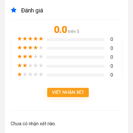
Đánh giá
0.0
trên 5
★
★
★
★
★
0
★
★
★
★
★
0
★
★
★
★
★
0
★
★
★
★
★
0
★
★
★
★
★
0
VIẾT NHẬN XÉT
Chưa có nhận xét nào.