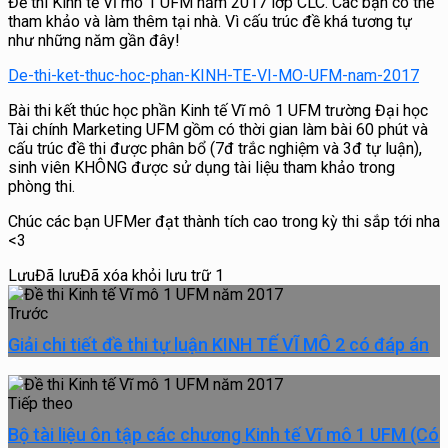
Đề thi Kinh tế Vĩ mô 1 UFM năm 2017 lớp CLC. Các bạn có thể
tham khảo và làm thêm tại nhà. Vì cấu trúc đề khá tương tự
như những năm gần đây!
De-thi-ket-thuc-hoc-phan-KINH-TE-VI-MO-UFM-nam-2017
Bài thi kết thúc học phần Kinh tế Vĩ mô 1 UFM trường Đại học
Tài chính Marketing UFM gồm có thời gian làm bài 60 phút và
cấu trúc đề thi được phân bổ (7đ trắc nghiệm và 3đ tự luận),
sinh viên KHÔNG được sử dụng tài liệu tham khảo trong
phòng thi.
Chúc các bạn UFMer đạt thành tích cao trong kỳ thi sắp tới nha
<3
Lưu
Đã lưu
Đã xóa khỏi lưu trữ
1
Trước
Giải chi tiết đề thi tự luận KINH TẾ VĨ MÔ 2 có đáp án
Tiếp theo
Bộ tài liệu ôn tập các chương Kinh tế Vĩ mô 1 UFM (Có