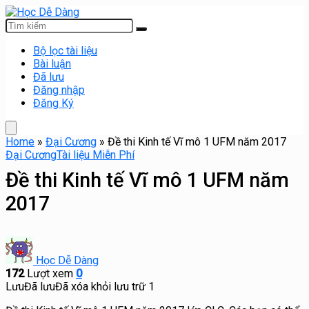
Bộ lọc tài liệu
Bài luận
Đã lưu
Đăng nhập
Đăng Ký
Home
»
Đại Cương
»
Đề thi Kinh tế Vĩ mô 1 UFM năm 2017
Đại Cương
Tài liệu Miễn Phí
Đề thi Kinh tế Vĩ mô 1 UFM năm
2017
Học Dễ Dàng
172
Lượt xem
0
Lưu
Đã lưu
Đã xóa khỏi lưu trữ
1