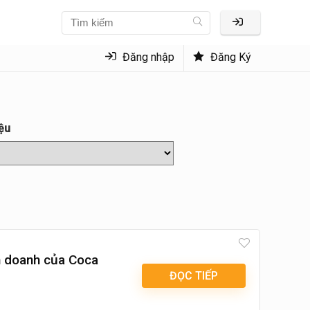
Đăng nhập
Đăng Ký
iệu
h doanh của Coca
ĐỌC TIẾP