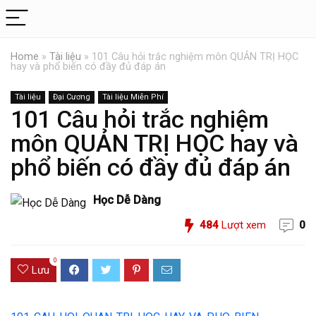
Home
»
Tài liệu
»
101 Câu hỏi trắc nghiệm môn QUẢN TRỊ HỌC
hay và phổ biến có đầy đủ đáp án
Tài liệu
Đại Cương
Tài liệu Miễn Phí
101 Câu hỏi trắc nghiệm
môn QUẢN TRỊ HỌC hay và
phổ biến có đầy đủ đáp án
Học Dễ Dàng
484
Lượt xem
0
0
Lưu