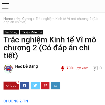
Home
»
Đại Cương
»
Trắc nghiệm Kinh tế Vĩ mô chương 2 (Có
đáp án chi tiết)
Đại Cương
Tài liệu Miễn Phí
Trắc nghiệm Kinh tế Vĩ mô
chương 2 (Có đáp án chi
tiết)
Học Dễ Dàng
733
Lượt xem
0
0
Lưu
CHUONG-2-TN