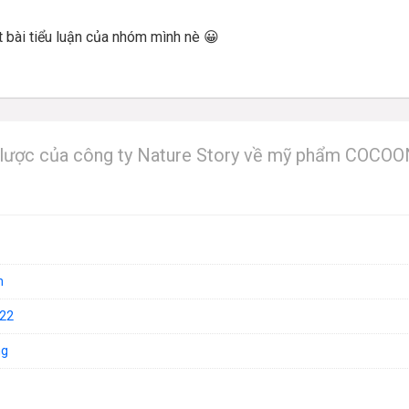
 bài tiểu luận của nhóm mình nè 😀
ến lược của công ty Nature Story về mỹ phẩm COCO
n
22
ng