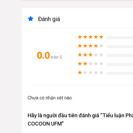
Đánh giá
★
★
★
★
★
★
★
★
★
★
0.0
★
★
★
★
★
trên 5
★
★
★
★
★
★
★
★
★
★
Chưa có nhận xét nào.
Hãy là người đầu tiên đánh giá “Tiểu luận P
COCOON UFM”