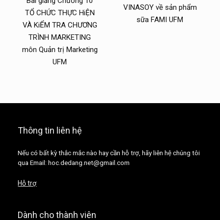
Bài giảng Chương 10
VINASOY về sản phẩm
TỔ CHỨC THỰC HiỆN
sữa FAMI UFM
VÀ KiỂM TRA CHƯƠNG
TRÌNH MARKETING
môn Quản trị Marketing
UFM
Thông tin liên hệ
Nếu có bất kỳ thắc mắc nào hay cần hỗ trợ, hãy liên hệ chúng tôi
qua Email: hoc.dedang.net@gmail.com
Hỗ trợ
Dành cho thành viên