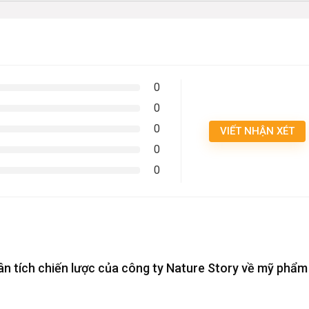
0
0
0
VIẾT NHẬN XÉT
0
0
hân tích chiến lược của công ty Nature Story về mỹ phẩm