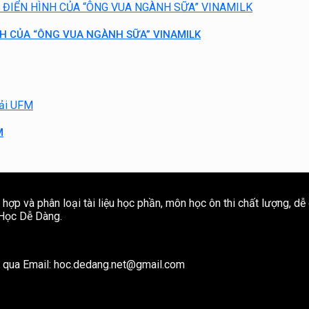
NH CỦA “ÔNG VUA NGÀNH SỮA” VINAMILK
M
ợp và phân loại tài liệu học phần, môn học ôn thi chất lượng, dễ
e Học Dễ Dàng.
ôi qua Email: hoc.dedang.net@gmail.com