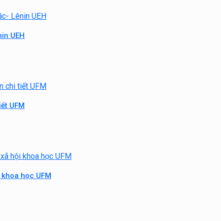
ênin UEH
tiết UFM
ội khoa học UFM