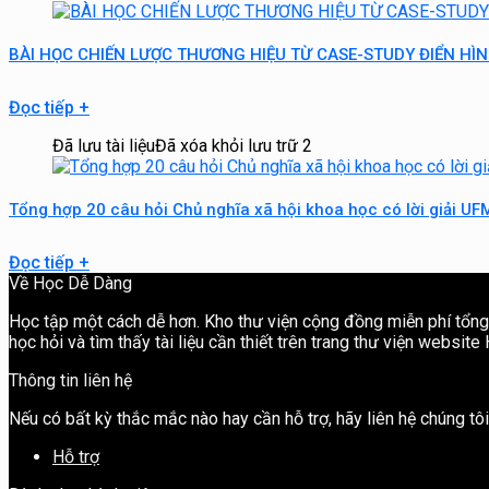
BÀI HỌC CHIẾN LƯỢC THƯƠNG HIỆU TỪ CASE-STUDY ĐIỂN HÌ
Đọc tiếp
+
Đã lưu tài liệu
Đã xóa khỏi lưu trữ
2
Tổng hợp 20 câu hỏi Chủ nghĩa xã hội khoa học có lời giải UF
Đọc tiếp
+
Về Học Dễ Dàng
Học tập một cách dễ hơn. Kho thư viện cộng đồng miễn phí tổng h
học hỏi và tìm thấy tài liệu cần thiết trên trang thư viện websit
Thông tin liên hệ
Nếu có bất kỳ thắc mắc nào hay cần hỗ trợ, hãy liên hệ chúng t
Hỗ trợ