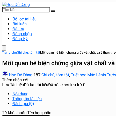
Bộ lọc tài liệu
Bài luận
Đã lưu
Đăng nhập
Đăng Ký
Trang chủ
Ghi chú, tóm tắt
Mối quan hệ biện chứng giữa vật chất và ý thức th
Mối quan hệ biện chứng giữa vật chất và
Học Dễ Dàng
187
Ghi chú, tóm tắt
,
Triết học Mác Lênin
Trườ
Thêm nhận xét
Lưu Tài Liệu
Đã lưu tài liệu
Đã xóa khỏi lưu trữ
0
Nội dung
Thông tin tài liệu
Đánh giá (0)
Từ khóa hoặc Tên học phần