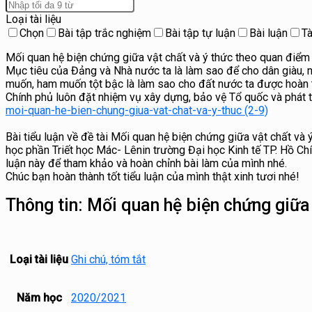
Loại tài liệu
Chọn
Bài tập trắc nghiệm
Bài tập tự luận
Bài luận
Tà
Mối quan hệ biện chứng giữa vật chất và ý thức theo quan điểm
Mục tiêu của Đảng và Nhà nước ta là làm sao để cho dân giàu,
muốn, ham muốn tột bậc là làm sao cho đất nước ta được hoàn t
Chính phủ luôn đặt nhiệm vụ xây dựng, bảo vệ Tổ quốc và phát tr
moi-quan-he-bien-chung-giua-vat-chat-va-y-thuc (2-9)
Bài tiểu luận về đề tài Mối quan hệ biện chứng giữa vật chất v
học phần Triết học Mác- Lênin trường Đại học Kinh tế TP. Hồ Chí
luận này để tham khảo và hoàn chỉnh bài làm của mình nhé.
Chúc bạn hoàn thành tốt tiểu luận của mình thật xinh tươi nhé!
Thông tin:
Mối quan hệ biện chứng giữa 
Loại tài liệu
Ghi chú, tóm tắt
Năm học
2020/2021