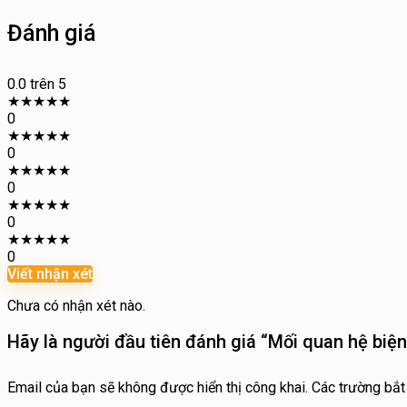
Đánh giá
0.0
trên 5
★
★
★
★
★
0
★
★
★
★
★
0
★
★
★
★
★
0
★
★
★
★
★
0
★
★
★
★
★
0
Viết nhận xét
Chưa có nhận xét nào.
Hãy là người đầu tiên đánh giá “Mối quan hệ biệ
Email của bạn sẽ không được hiển thị công khai.
Các trường bắ