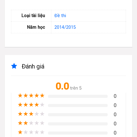
Loại tài liệu
Đề thi
Năm học
2014/2015
Đánh giá
0.0
trên 5
★
★
★
★
★
0
★
★
★
★
★
0
★
★
★
★
★
0
★
★
★
★
★
0
★
★
★
★
★
0