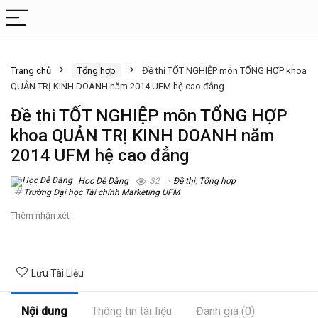
Trang chủ
Tổng hợp
Đề thi TỐT NGHIỆP môn TỔNG HỢP khoa
QUẢN TRỊ KINH DOANH năm 2014 UFM hệ cao đẳng
Đề thi TỐT NGHIỆP môn TỔNG HỢP
khoa QUẢN TRỊ KINH DOANH năm
2014 UFM hệ cao đẳng
Học Dễ Dàng
32
Đề thi
,
Tổng hợp
Trường Đại học Tài chính Marketing UFM
Thêm nhận xét
Lưu Tài Liệu
Nội dung
Thông tin tài liệu
Đánh giá (0)