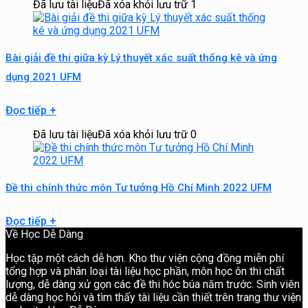
Đã lưu tài liệu
Đã xóa khỏi lưu trữ
1
Bài giải đề thi giữa kỳ Lý thuyết xác suất thống kê và ứng
dụng 2021 UFM
Đọc tiếp
+
Đã lưu tài liệu
Đã xóa khỏi lưu trữ
0
Đề thi chính thức môn Tư tưởng Hồ Chí Minh 2022 UFM
Đọc tiếp
+
Về Học Dễ Dàng
Học tập một cách dễ hơn. Kho thư viện cộng đồng miễn phí
tổng hợp và phân loại tài liệu học phần, môn học ôn thi chất
lượng, dễ dàng xử gọn các đề thi hóc búa năm trước. Sinh viên
dễ dàng học hỏi và tìm thấy tài liệu cần thiết trên trang thư viện