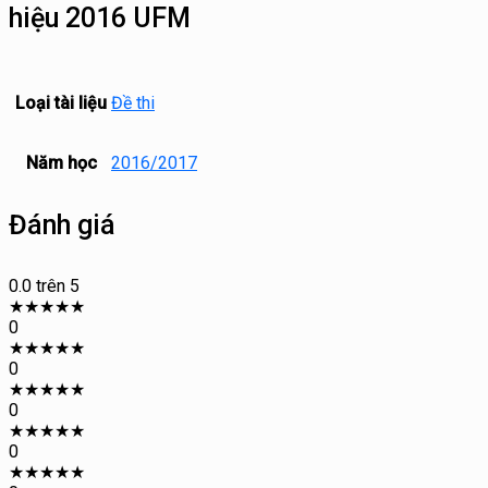
hiệu 2016 UFM
Loại tài liệu
Đề thi
Năm học
2016/2017
Đánh giá
0.0
trên 5
★
★
★
★
★
0
★
★
★
★
★
0
★
★
★
★
★
0
★
★
★
★
★
0
★
★
★
★
★