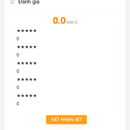
Đánh giá
0.0
trên 5
★
★
★
★
★
0
★
★
★
★
★
0
★
★
★
★
★
0
★
★
★
★
★
0
★
★
★
★
★
0
VIẾT NHẬN XÉT