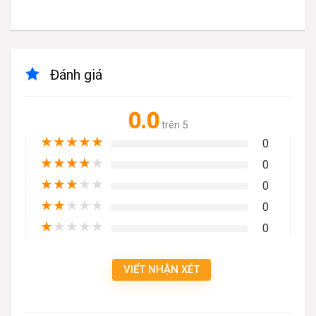
Đánh giá
0.0
trên 5
★
★
★
★
★
0
★
★
★
★
★
0
★
★
★
★
★
0
★
★
★
★
★
0
★
★
★
★
★
0
VIẾT NHẬN XÉT