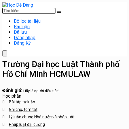
Bộ lọc tài liệu
Bài luận
Đã lưu
Đăng nhập
Đăng Ký
Trường Đại học Luật Thành phố
Hồ Chí Minh HCMULAW
Đánh giá:
Hãy là người đầu tiên!
Học phần
Bài tập tự luận
Ghi chú, tóm tắt
Lý luận chung Nhà nước và pháp luật
Pháp luật đại cương