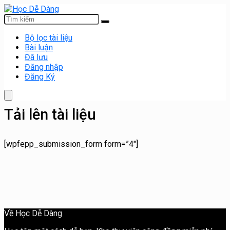
Bộ lọc tài liệu
Bài luận
Đã lưu
Đăng nhập
Đăng Ký
Tải lên tài liệu
[wpfepp_submission_form form=”4″]
Về Học Dễ Dàng