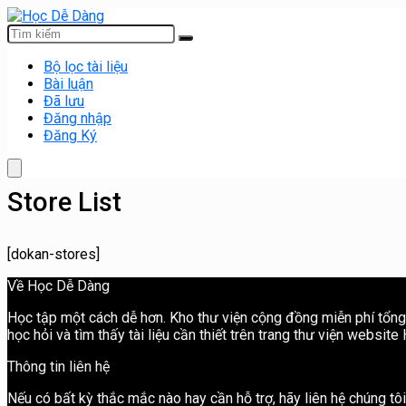
Bộ lọc tài liệu
Bài luận
Đã lưu
Đăng nhập
Đăng Ký
Store List
[dokan-stores]
Về Học Dễ Dàng
Học tập một cách dễ hơn. Kho thư viện cộng đồng miễn phí tổng h
học hỏi và tìm thấy tài liệu cần thiết trên trang thư viện websit
Thông tin liên hệ
Nếu có bất kỳ thắc mắc nào hay cần hỗ trợ, hãy liên hệ chúng t