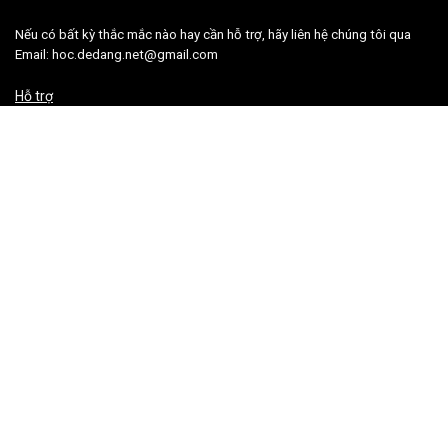
Nếu có bất kỳ thắc mắc nào hay cần hỗ trợ, hãy liên hệ chúng tôi qua
Email: hoc.dedang.net@gmail.com
Hỗ trợ
Dành cho thành viên
Hướng dẫn sử dụng
Điều khoản và điều kiện sử dụng
Mạng xã hội
©
2022 Học Dễ Dàng design. All rights reserved.