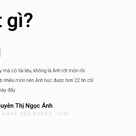
 gì?
 mà có tài liệu, không là Ánh rớt môn rồi.
 nhiều môn nên Ánh học được hơn 22 tín chỉ
này đấy
uyễn Thị Ngọc Ánh
 KHOA TĐG-KDBĐS, UFM