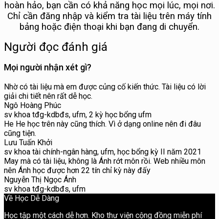
hoàn hảo, bạn cần có khả năng học mọi lúc, mọi nơi.
Chỉ cần đăng nhập và kiểm tra tài liệu trên máy tính
bảng hoặc điện thoại khi bạn đang di chuyển.
Người đọc đánh giá
Mọi người nhận xét gì?
Nhờ có tài liệu mà em được củng cố kiến thức. Tài liệu có lời
giải chi tiết nên rất dễ học.
Ngô Hoàng Phúc
sv khoa tđg-kdbđs, ufm, 2 kỳ học bổng ufm
He He học trên này cũng thích. Vì ở dạng online nên đi đâu
cũng tiện.
Lưu Tuấn Khởi
sv khoa tài chính-ngân hàng, ufm, học bổng kỳ II năm 2021
May mà có tài liệu, không là Ánh rớt môn rồi. Web nhiều môn
nên Ánh học được hơn 22 tín chỉ kỳ này đấy
Nguyễn Thị Ngọc Ánh
sv khoa tđg-kdbđs, ufm
Về Học Dễ Dàng
Học tập một cách dễ hơn. Kho thư viện cộng đồng miễn phí