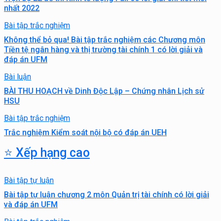
nhất 2022
Bài tập trắc nghiệm
Không thể bỏ qua! Bài tập trắc nghiệm các Chương môn
Tiền tệ ngân hàng và thị trường tài chính 1 có lời giải và
đáp án UFM
Bài luận
BÀI THU HOẠCH về Dinh Độc Lập – Chứng nhân Lịch sử
HSU
Bài tập trắc nghiệm
Trắc nghiệm Kiểm soát nội bộ có đáp án UEH
⭐ Xếp hạng cao
Bài tập tự luận
Bài tập tự luận chương 2 môn Quản trị tài chính có lời giải
và đáp án UFM