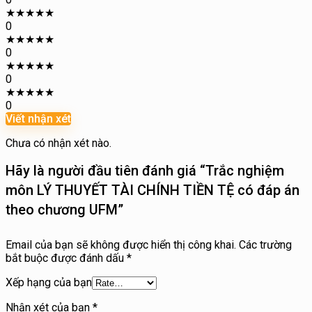
★
★
★
★
★
0
★
★
★
★
★
0
★
★
★
★
★
0
★
★
★
★
★
0
Viết nhận xét
Chưa có nhận xét nào.
Hãy là người đầu tiên đánh giá “Trắc nghiệm
môn LÝ THUYẾT TÀI CHÍNH TIỀN TỆ có đáp án
theo chương UFM”
Email của bạn sẽ không được hiển thị công khai.
Các trường
bắt buộc được đánh dấu
*
Xếp hạng của bạn
Nhận xét của bạn
*