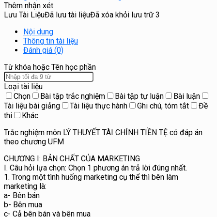
Thêm nhận xét
Lưu Tài Liệu
Đã lưu tài liệu
Đã xóa khỏi lưu trữ
3
Nội dung
Thông tin tài liệu
Đánh giá (0)
Từ khóa hoặc Tên học phần
Loại tài liệu
Chọn
Bài tập trắc nghiệm
Bài tập tự luận
Bài luận
Tài liệu bài giảng
Tài liệu thực hành
Ghi chú, tóm tắt
Đề
thi
Khác
Trắc nghiệm môn LÝ THUYẾT TÀI CHÍNH TIỀN TỆ có đáp án
theo chương UFM
CHƯƠNG I: BẢ
N CH
Ấ
T C
Ủ
A MARKETING
I. Câu h
ỏ
i l
ự
a ch
ọ
n: Ch
ọn 1 phương
án tr
ả
l
ờ
i
đúng
nh
ấ
t.
1. Trong m
ộ
t tình hu
ố
ng marketing c
ụ
th
ể
thì bên làm
marketing là:
a- Bên bán
b- Bên mua
c- C
ả
bên bán và bên mua