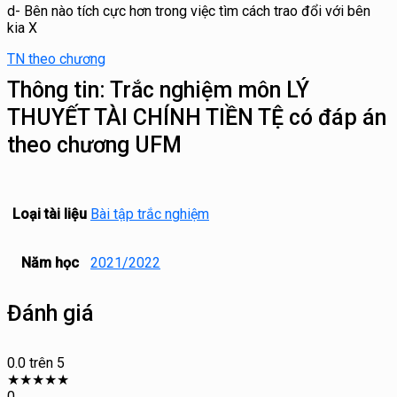
d- Bên nào tích c
ực hơn trong việ
c tìm các
h trao đổ
i v
ớ
i bên
kia X
TN theo chương
Thông tin:
Trắc nghiệm môn LÝ
THUYẾT TÀI CHÍNH TIỀN TỆ có đáp án
theo chương UFM
Loại tài liệu
Bài tập trắc nghiệm
Năm học
2021/2022
Đánh giá
0.0
trên 5
★
★
★
★
★
0