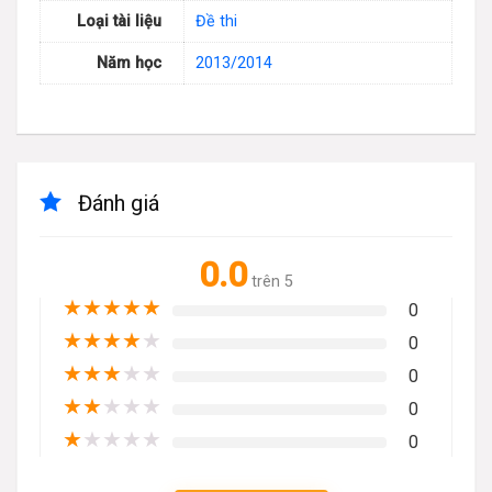
Loại tài liệu
Đề thi
Năm học
2013/2014
Đánh giá
0.0
trên 5
★
★
★
★
★
0
★
★
★
★
★
0
★
★
★
★
★
0
★
★
★
★
★
0
★
★
★
★
★
0