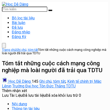
Bộ lọc tài liệu
Bài luận
Đã lưu
Đăng nhập
Đăng Ký
Trang chủ
Ghi chú, tóm tắt
Tóm tắt những cuộc cách mạng công nghiệp mà
loài người đã trải qua TDTU
Tóm tắt những cuộc cách mạng công
nghiệp mà loài người đã trải qua TDTU
Học Dễ Dàng
145
Ghi chú, tóm tắt
,
Kinh tế chính trị Mác
Lênin
Trường Đại học Tôn Đức Thắng TDTU
Thêm nhận xét
Lưu Tài Liệu
Đã lưu tài liệu
Đã xóa khỏi lưu trữ
0
Nội dung
Thông tin tài liệu