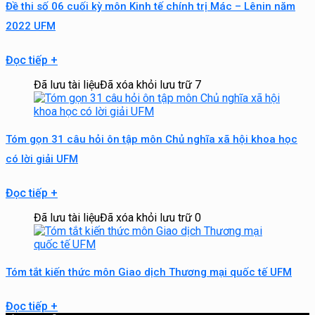
Đề thi số 06 cuối kỳ môn Kinh tế chính trị Mác – Lênin năm
2022 UFM
Đọc tiếp
+
Đã lưu tài liệu
Đã xóa khỏi lưu trữ
7
Tóm gọn 31 câu hỏi ôn tập môn Chủ nghĩa xã hội khoa học
có lời giải UFM
Đọc tiếp
+
Đã lưu tài liệu
Đã xóa khỏi lưu trữ
0
Tóm tắt kiến thức môn Giao dịch Thương mại quốc tế UFM
Đọc tiếp
+