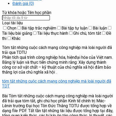
Đánh giá (0)
Từ khóa hoặc Tên học phần
Loại tài liệu
Chọn
Bài tập trắc nghiệm
Bài tập tự luận
Bài luận
Tài liệu bài giảng
Tài liệu thực hành
Ghi chú, tóm tắt
Đề
thi
Khác
Tóm tắt những cuộc cách mạng công nghiệp mà loài người đã
trải qua TDTU
Phân tích quá trình công nghiệp hóa, hiệnđại hóa của Việt nam.
Bằng lý luận và thực tiễn chứng minh rằng: Xây dựng thành
công cơ sở vật chất – kỹ thuật của chủ nghĩa xã hội đảm bảo
thắng lợi của chủ nghĩa xã hội .
tóm tắt những cuộc cách mạng công nghiệp mà loài người đã
TDT
Bài Tóm tắt những cuộc cách mạng công nghiệp mà loài người
đã trải qua tóm tắt, ghi chú học phần Kinh tế chính trị Mác-
Lênin trường Đại học Tôn Đức Thắng TDTU được tổng hợp về
dạng file PDF. Tất tần tật những tài liệu được tổng hợp tại đây,
tổng quan kiến thức, các bí kíp ôn tập công thức, lý thuyết, các