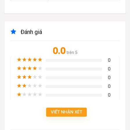
Đánh giá
0.0
trên 5
★
★
★
★
★
0
★
★
★
★
★
0
★
★
★
★
★
0
★
★
★
★
★
0
★
★
★
★
★
0
VIẾT NHẬN XÉT