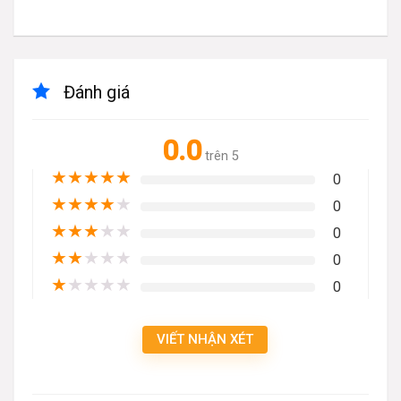
Đánh giá
0.0
trên 5
★
★
★
★
★
0
★
★
★
★
★
0
★
★
★
★
★
0
★
★
★
★
★
0
★
★
★
★
★
0
VIẾT NHẬN XÉT