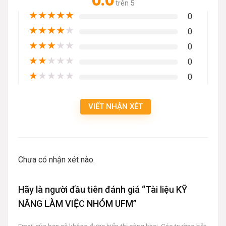
0.0
trên 5
★
★
★
★
★
0
★
★
★
★
★
0
★
★
★
★
★
0
★
★
★
★
★
0
★
★
★
★
★
0
VIẾT NHẬN XÉT
Chưa có nhận xét nào.
Hãy là người đầu tiên đánh giá “Tài liệu KỸ
NĂNG LÀM VIỆC NHÓM UFM”