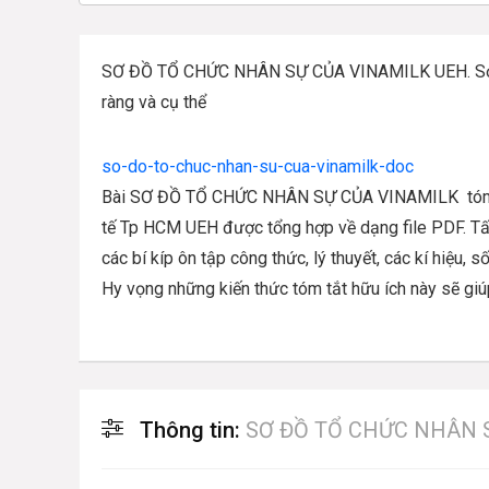
SƠ ĐỒ TỔ CHỨC NHÂN SỰ CỦA VINAMILK UEH. Sơ đồ 
ràng và cụ thể
so-do-to-chuc-nhan-su-cua-vinamilk-doc
Bài SƠ ĐỒ TỔ CHỨC NHÂN SỰ CỦA VINAMILK tóm tắt
tế Tp HCM UEH được tổng hợp về dạng file PDF. Tất 
các bí kíp ôn tập công thức, lý thuyết, các kí hiệu, số
Hy vọng những kiến thức tóm tắt hữu ích này sẽ giú
Thông tin:
SƠ ĐỒ TỔ CHỨC NHÂN 