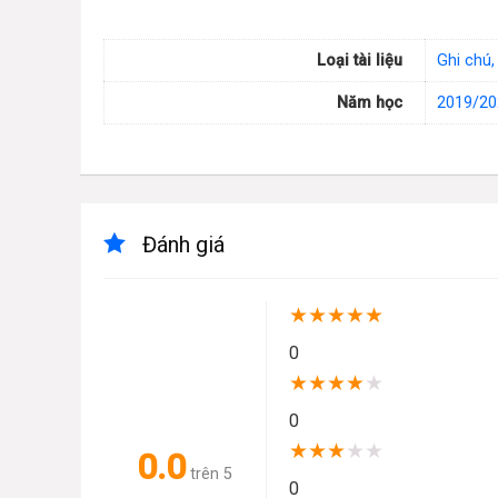
Loại tài liệu
Ghi chú,
Năm học
2019/20
Đánh giá
★
★
★
★
★
0
★
★
★
★
★
0
★
★
★
★
★
0.0
trên 5
0