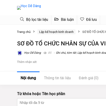
Bộ lọc tài liệu
Bài luận
Đã lưu
Trang chủ
Lập kế hoạch kinh doanh
SƠ ĐỒ TỔ CHỨC 
SƠ ĐỒ TỔ CHỨC NHÂN SỰ CỦA V
Học Dễ Dàng
85
Ghi chú, tóm tắt
,
Lập kế hoạch kinh do
Thêm nhận xét
Nội dung
Thông tin tài liệu
Đánh giá (0)
Từ khóa hoặc Tên học phần