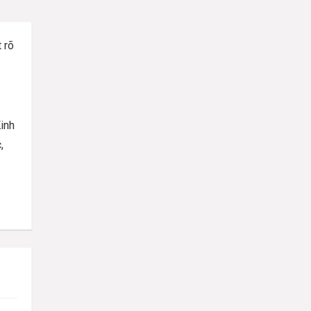
 rõ
inh
,