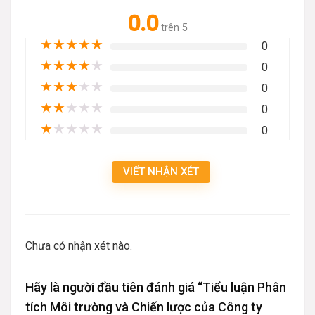
0.0
trên 5
★
★
★
★
★
0
★
★
★
★
★
0
★
★
★
★
★
0
★
★
★
★
★
0
★
★
★
★
★
0
VIẾT NHẬN XÉT
Chưa có nhận xét nào.
Hãy là người đầu tiên đánh giá “Tiểu luận Phân
tích Môi trường và Chiến lược của Công ty