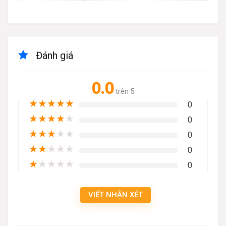
Đánh giá
0.0
trên 5
★
★
★
★
★
0
★
★
★
★
★
0
★
★
★
★
★
0
★
★
★
★
★
0
★
★
★
★
★
0
VIẾT NHẬN XÉT