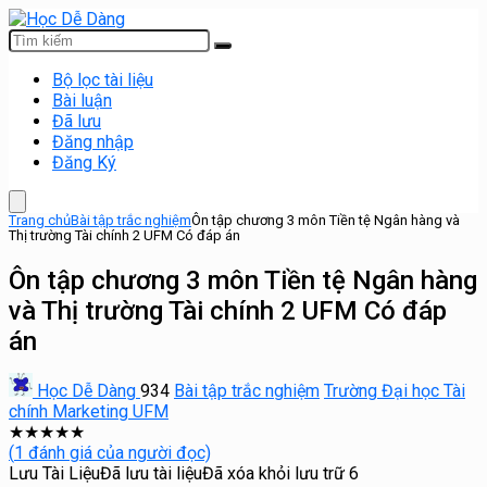
Bộ lọc tài liệu
Bài luận
Đã lưu
Đăng nhập
Đăng Ký
Trang chủ
Bài tập trắc nghiệm
Ôn tập chương 3 môn Tiền tệ Ngân hàng và
Thị trường Tài chính 2 UFM Có đáp án
Ôn tập chương 3 môn Tiền tệ Ngân hàng
và Thị trường Tài chính 2 UFM Có đáp
án
Học Dễ Dàng
934
Bài tập trắc nghiệm
Trường Đại học Tài
chính Marketing UFM
★
★
★
★
★
(
1
đánh giá của người đọc)
Lưu Tài Liệu
Đã lưu tài liệu
Đã xóa khỏi lưu trữ
6