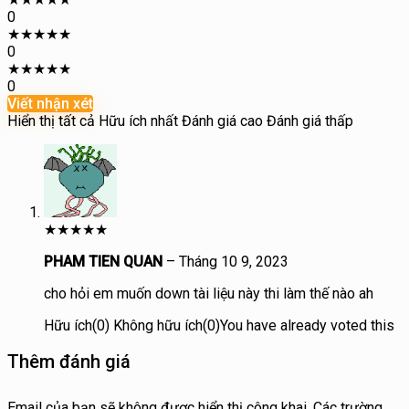
0
★
★
★
★
★
0
★
★
★
★
★
0
Viết nhận xét
Hiển thị tất cả
Hữu ích nhất
Đánh giá cao
Đánh giá thấp
★
★
★
★
★
PHAM TIEN QUAN
–
Tháng 10 9, 2023
cho hỏi em muốn down tài liệu này thi làm thế nào ah
Hữu ích
(
0
)
Không hữu ích
(
0
)
You have already voted this
Thêm đánh giá
Email của bạn sẽ không được hiển thị công khai.
Các trường