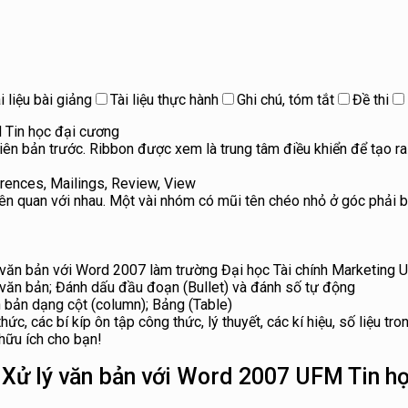
i liệu bài giảng
Tài liệu thực hành
Ghi chú, tóm tắt
Đề thi
 Tin học đại cương
ên bản trước. Ribbon được xem là trung tâm điều khiển để tạo ra
erences, Mailings, Review, View
iên quan với nhau. Một vài nhóm có mũi tên chéo nhỏ ở góc phải b
văn bản với Word 2007 làm trường Đại học Tài chính Marketing U
 văn bản; Đánh dấu đầu đoạn (Bullet) và đánh số tự động
 bản dạng cột (column); Bảng (Table)
ức, các bí kíp ôn tập công thức, lý thuyết, các kí hiệu, số liệu tro
 hữu ích cho bạn!
 Xử lý văn bản với Word 2007 UFM Tin h