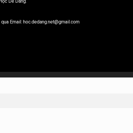
e Học Dễ Dàng.
ôi qua Email: hoc.dedang.net@gmail.com