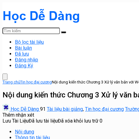
Bộ lọc tài liệu
Bài luận
Đã lưu
Đăng nhập
Đăng Ký
Trang chủ
Tin học đại cương
Nội dung kiến thức Chương 3 Xử lý văn bản với 
Nội dung kiến thức Chương 3 Xử lý văn 
Học Dễ Dàng
91
Tài liệu bài giảng
,
Tin học đại cương
Trường
Thêm nhận xét
Lưu Tài Liệu
Đã lưu tài liệu
Đã xóa khỏi lưu trữ
0
Nội dung
Thông tin tài liệu