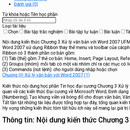
Đánh giá (0)
Từ khóa hoặc Tên học phần
Loại tài liệu
Chọn
Bài tập trắc nghiệm
Bài tập tự luận
Bài luận
Tà
Nội dung kiến thức Chương 3 Xử lý văn bản với Word 2007 UFM
Word 2007 sử dụng Ribbon thay thế menu và toolbar của cácphi
Ribbon có 3 thành phần cơ bản gồm:
(1) Tab (thẻ) gồm 7 thẻ cơ bản: Home, Insert, Page Layout, Ref
(2) Groups (nhóm): mỗi tab có một vài nhóm chỉ ra các mục có l
(3) Commands (nút lệnh): cho người dùng nhập hoặc chọn
Chuong III-Xử lý văn bản với Word 2007 (1)
Kiến thức nội dung học phần Tin học đại cương Chương 3 Xử lý 
quan về các kiến thức Đại cương về Microsoft Word; Định dạng
(Numbering); Tạo khung viền và bóng đổ cho đoạn văn bản; Văn
Tất tần tật những tài liệu được tổng hợp tại đây, tổng quan kiến th
Hy vọng những kiến thức tóm tắt hữu ích này sẽ mang lại giá trị
Thông tin:
Nội dung kiến thức Chương 3