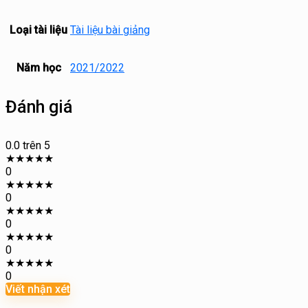
Loại tài liệu
Tài liệu bài giảng
Năm học
2021/2022
Đánh giá
0.0
trên 5
★
★
★
★
★
0
★
★
★
★
★
0
★
★
★
★
★
0
★
★
★
★
★
0
★
★
★
★
★
0
Viết nhận xét