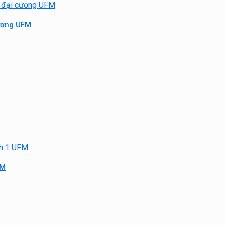
cương UFM
FM