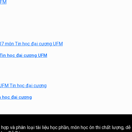
 Tin học đại cương UFM
n học đại cương
ợp và phân loại tài liệu học phần, môn học ôn thi chất lượng, dễ