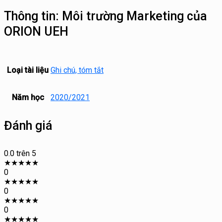
Thông tin:
Môi trường Marketing của
ORION UEH
Loại tài liệu
Ghi chú, tóm tắt
Năm học
2020/2021
Đánh giá
0.0
trên 5
★
★
★
★
★
0
★
★
★
★
★
0
★
★
★
★
★
0
★
★
★
★
★