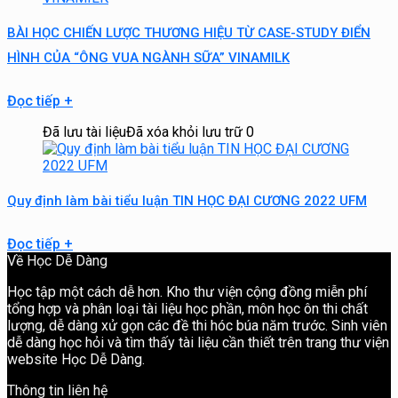
BÀI HỌC CHIẾN LƯỢC THƯƠNG HIỆU TỪ CASE-STUDY ĐIỂN
HÌNH CỦA “ÔNG VUA NGÀNH SỮA” VINAMILK
Đọc tiếp
+
Đã lưu tài liệu
Đã xóa khỏi lưu trữ
0
Quy định làm bài tiểu luận TIN HỌC ĐẠI CƯƠNG 2022 UFM
Đọc tiếp
+
Về Học Dễ Dàng
Học tập một cách dễ hơn. Kho thư viện cộng đồng miễn phí
tổng hợp và phân loại tài liệu học phần, môn học ôn thi chất
lượng, dễ dàng xử gọn các đề thi hóc búa năm trước. Sinh viên
dễ dàng học hỏi và tìm thấy tài liệu cần thiết trên trang thư viện
website Học Dễ Dàng.
Thông tin liên hệ