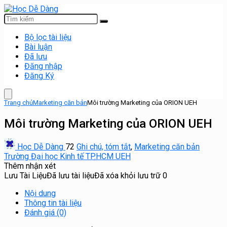
Bộ lọc tài liệu
Bài luận
Đã lưu
Đăng nhập
Đăng Ký
Trang chủ
Marketing căn bản
Môi trường Marketing của ORION UEH
Môi trường Marketing của ORION UEH
Học Dễ Dàng
72
Ghi chú, tóm tắt
,
Marketing căn bản
Trường Đại học Kinh tế TP.HCM UEH
Thêm nhận xét
Lưu Tài Liệu
Đã lưu tài liệu
Đã xóa khỏi lưu trữ
0
Nội dung
Thông tin tài liệu
Đánh giá (0)