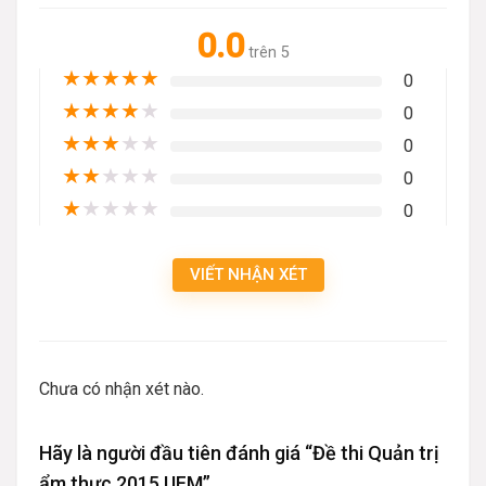
0.0
trên 5
★
★
★
★
★
0
★
★
★
★
★
0
★
★
★
★
★
0
★
★
★
★
★
0
★
★
★
★
★
0
VIẾT NHẬN XÉT
Chưa có nhận xét nào.
Hãy là người đầu tiên đánh giá “Đề thi Quản trị
ẩm thực 2015 UFM”