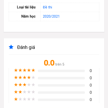
Loại tài liệu
Đề thi
Năm học
2020/2021
Đánh giá
0.0
trên 5
★
★
★
★
★
0
★
★
★
★
★
0
★
★
★
★
★
0
★
★
★
★
★
0
★
★
★
★
★
0